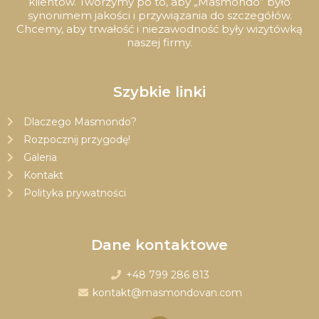
klientów. Tworzymy po to, aby „Masmondo” było
synonimem jakości i przywiązania do szczegółów.
Chcemy, aby trwałość i niezawodność były wizytówką
naszej firmy.
Szybkie linki
Dlaczego Masmondo?
Rozpocznij przygodę!
Galeria
Kontakt
Polityka prywatności
Dane kontaktowe
+48 799 286 813
kontakt@masmondovan.com